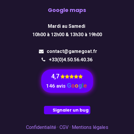
Google maps
Mardi au Samedi
10h00 à 12h00 & 13h30 à 19h00
contact@gamegoat.fr
+33(0)4.50.56.40.36
4,7
​
G
o
o
g
l
e
146 avis
Signaler un bug
Confidentialité
·
CGV
·
Mentions légales