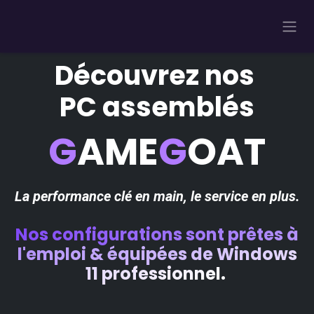
Se rendre au contenu
Découvrez nos
PC assemblés
G
AME
G​​
O​​AT
La performance clé en main, le service en plus.
Nos configurations sont prêtes à
l'emploi & équipées de Windows
11 professionnel.