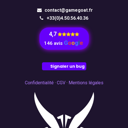
contact@gamegoat.fr
+33(0)4.50.56.40.36
4,7
​
G
o
o
g
l
e
146 avis
Signaler un bug
Confidentialité
·
CGV
·
Mentions légales