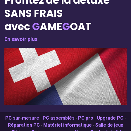
Profitez de la détaxe
SANS FRAIS
avec
G
AME
G
OAT
En savoir plus
PC sur-mesure
·
PC assemblés
·
PC pro
·
Upgrade PC
·
Réparation PC
·
Matériel informatique
·
Salle de jeux