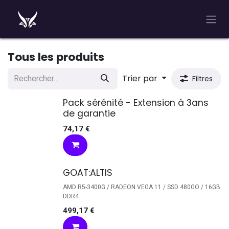
Se rendre au contenu
Tous les produits
Trier par
Filtres
Pack sérénité - Extension à 3ans
de garantie
74,17
€
GOAT:ALTIS
AMD R5-3400G / RADEON VEGA 11 / SSD 480GO / 16GB
DDR4
499,17
€