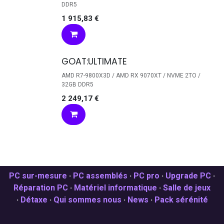
DDR5
1 915,83
€
GOAT:ULTIMATE
AMD R7-9800X3D / AMD RX 9070XT / NVME 2TO /
32GB DDR5
2 249,17
€
PC sur-mesure
·
PC assemblés
·
PC pro
·
Upgrade PC
·
Réparation PC
·
Matériel informatique
·
Salle de jeux
·
Détaxe
·
Qui sommes nous
·
News
·
Pack sérénité