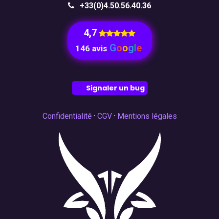
+33(0)4.50.56.40.36
4,7
​
G
o
o
g
l
e
146 avis
Signaler un bug
Confidentialité
·
CGV
·
Mentions légales