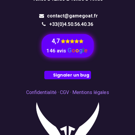
contact@gamegoat.fr
+33(0)4.50.56.40.36
4,7
​
G
o
o
g
l
e
146 avis
Signaler un bug
Confidentialité
·
CGV
·
Mentions légales