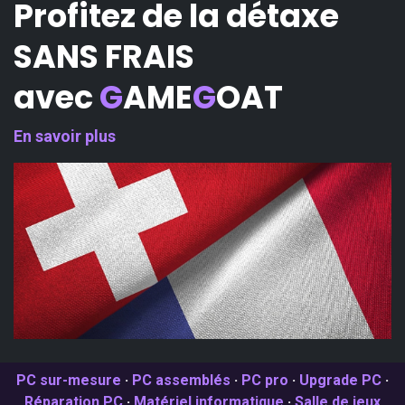
Profitez de la détaxe
SANS FRAIS
avec
G
AME
G
OAT
En savoir plus
PC sur-mesure
·
PC assemblés
·
PC pro
·
Upgrade PC
·
Réparation PC
·
Matériel informatique
·
Salle de jeux