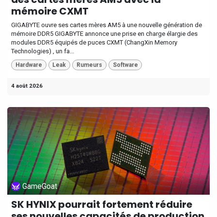
mémoire CXMT
GIGABYTE ouvre ses cartes mères AM5 à une nouvelle génération de
mémoire DDR5 GIGABYTE annonce une prise en charge élargie des
modules DDR5 équipés de puces CXMT (ChangXin Memory
Technologies) , un fa...
Hardware
Leak
Rumeurs
Software
4 août 2026
GameGoat
SK HYNIX pourrait fortement réduire
ses nouvelles capacités de production