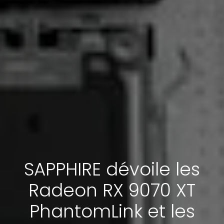
SAPPHIRE dévoile les
Radeon RX 9070 XT
PhantomLink et les