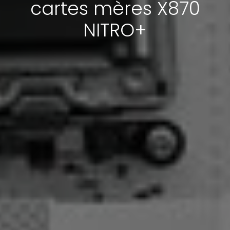
cartes mères X870
NITRO+