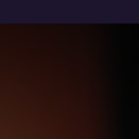
PC assemblés
PC pro
Upgrade
Réparation