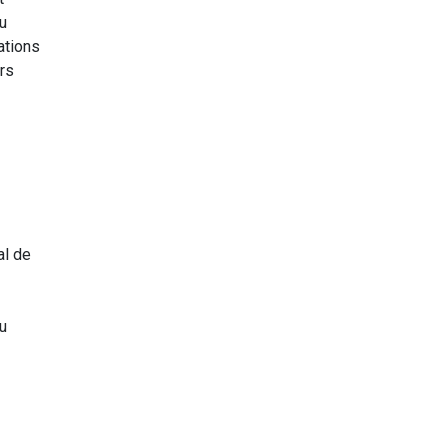
du
ations
rs
al de
u