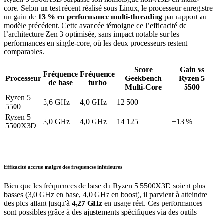
core. Selon un test récent réalisé sous Linux, le processeur enregistre
un gain de
13 % en performance multi-threading
par rapport au
modèle précédent. Cette avancée témoigne de l’efficacité de
l’architecture Zen 3 optimisée, sans impact notable sur les
performances en single-core, où les deux processeurs restent
comparables.
Score
Gain vs
Fréquence
Fréquence
Processeur
Geekbench
Ryzen 5
de base
turbo
Multi-Core
5500
Ryzen 5
3,6 GHz
4,0 GHz
12 500
—
5500
Ryzen 5
3,0 GHz
4,0 GHz
14 125
+13 %
5500X3D
Efficacité accrue malgré des fréquences inférieures
Bien que les fréquences de base du Ryzen 5 5500X3D soient plus
basses (3,0 GHz en base, 4,0 GHz en boost), il parvient à atteindre
des pics allant jusqu'à
4,27 GHz
en usage réel. Ces performances
sont possibles grâce à des ajustements spécifiques via des outils