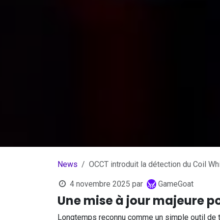
News
OCCT introduit la détection du Coil Wh
4 novembre 2025
par
GameGoat
Une mise à jour majeure po
Longtemps reconnu comme un simple outil de 