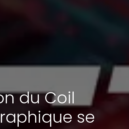
on du Coil
graphique se