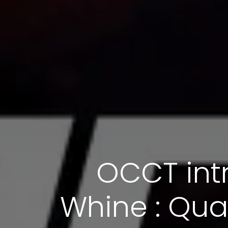
OCCT intr
Whine : Qua