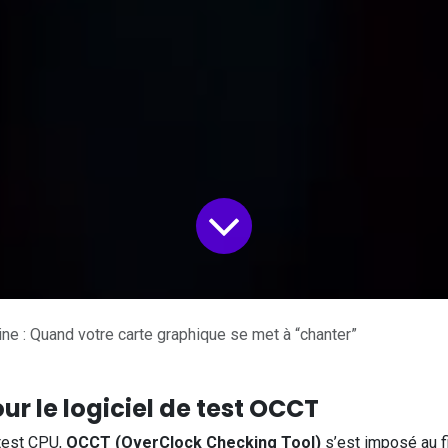
ine : Quand votre carte graphique se met à “chanter”
ur le logiciel de test OCCT
test CPU,
OCCT (OverClock Checking Tool)
s’est imposé au f