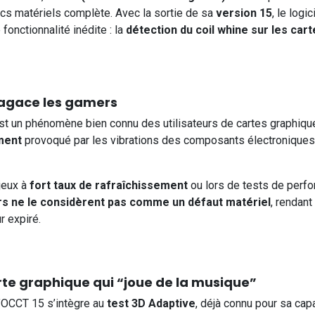
cs matériels complète. Avec la sortie de sa
version 15
, le logic
onctionnalité inédite : la
détection du coil whine sur les car
 agace les gamers
t un phénomène bien connu des utilisateurs de cartes graphique
ment
provoqué par les vibrations des composants électroniques
jeux à
fort taux de rafraîchissement
ou lors de tests de perf
rs ne le considèrent pas comme un défaut matériel
, rendant
r expiré.
rte graphique qui “joue de la musique”
’OCCT 15 s’intègre au
test 3D Adaptive
, déjà connu pour sa cap