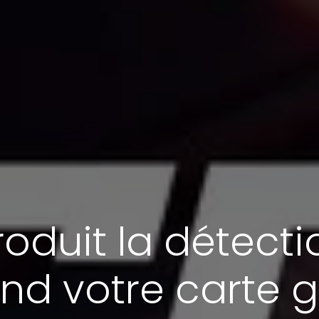
oduit la détecti
nd votre carte 