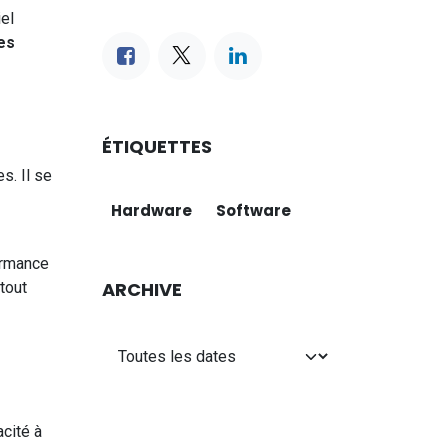
iel
tes
ÉTIQUETTES
s. Il se
Hardware
Software
ormance
ARCHIVE
 tout
acité à