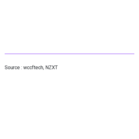
Source : wccftech, NZXT
#NZXT #X870E #B650E #AMD #PCGAMER
#
Hardware
GameGoat
1 octobre 2024