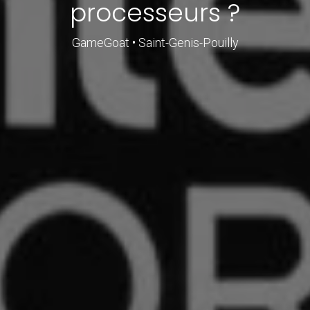
processeurs ?
GameGoat • Saint-Genis-Pouilly