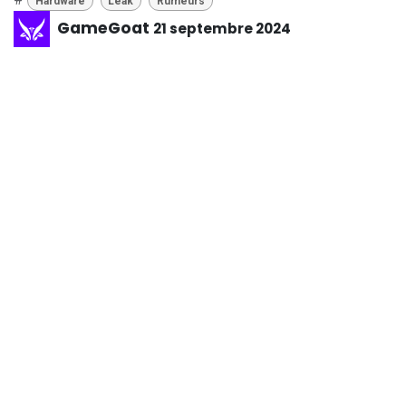
Hardware
Leak
Rumeurs
GameGoat
21 septembre 2024
PARTAGER CET ARTICLE
ÉTIQUETTES
Hardware
Leak
Rumeurs
ARCHIVE