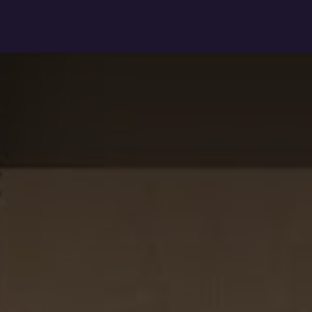
PC assemblés
PC pro
Upgrade
Réparation