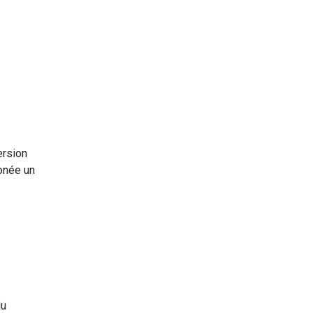
ersion
ronée un
du