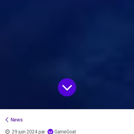
News
29 juin 2024
par
GameGoat