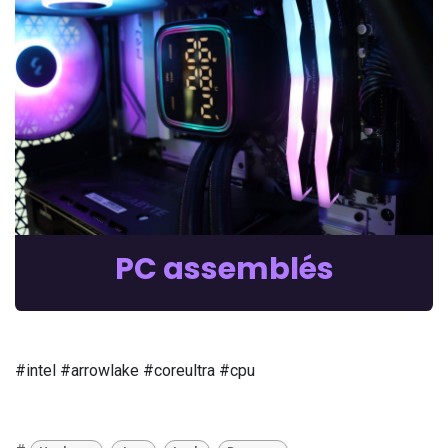
PC assemblés
#intel #arrowlake #coreultra #cpu