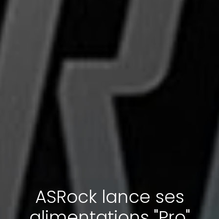
ASRock lance ses
alimentations "Pro"