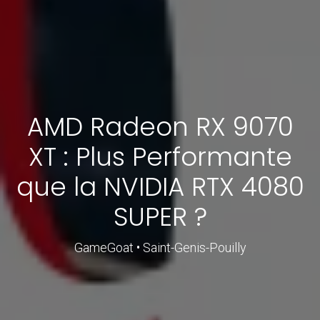
AMD Radeon RX 9070
XT : Plus Performante
que la NVIDIA RTX 4080
SUPER ?
GameGoat • Saint-Genis-Pouilly