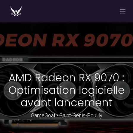
Se rendre au contenu
AMD Radeon RX 9070 :
Optimisation logicielle
avant lancement
GameGoat • Saint-Genis-Pouilly