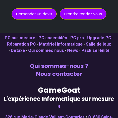
Demander un devis
Prendre rendez vous
PC sur-mesure
·
PC assemblés
·
PC pro
·
Upgrade PC
·
Réparation PC
·
Matériel informatique
·
Salle de jeux
·
Détaxe
·
Qui sommes nous
·
News
·
Pack sérénité
Qui sommes-nous ?
Nous contacter
GameGoat
L'expérience Informatique sur mesure
🐐
326 rue Marie-Claude Vaillant-Couturier
•
01630 Saint-