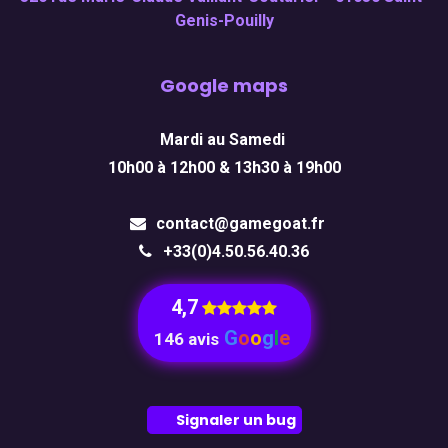
Genis-Pouilly
Google maps
Mardi au Samedi
10h00 à 12h00 & 13h30 à 19h00
contact@gamegoat.fr
+33(0)4.50.56.40.36
4,7
​
G
o
o
g
l
e
146 avis
Signaler un bug