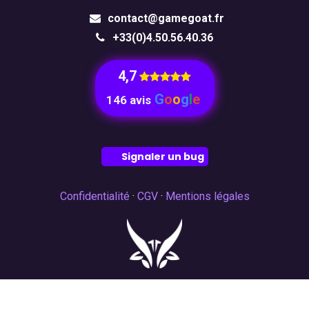
contact@gamegoat.fr
+33(0)4.50.56.40.36
4,7
​
G
o
o
g
l
e
146 avis
Signaler un bug
Confidentialité
·
CGV
·
Mentions légales
© 2026 GAMEGOAT