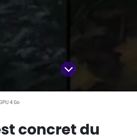
 GPU 4 Go
st concret du