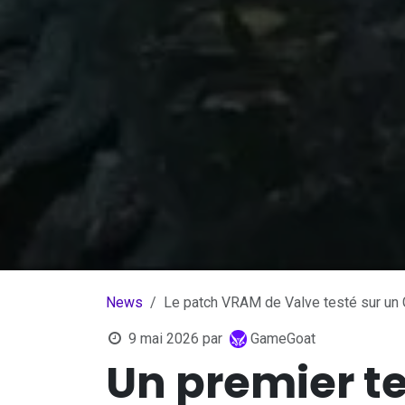
News
Le patch VRAM de Valve testé sur un
9 mai 2026
par
GameGoat
Un premier te