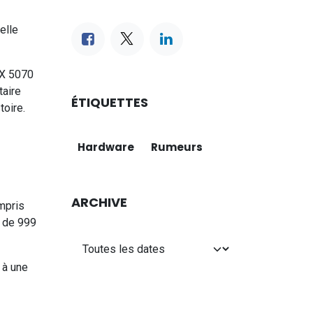
elle
TX 5070
taire
ÉTIQUETTES
toire.
Hardware
Rumeurs
ARCHIVE
mpris
r de 999
 à une