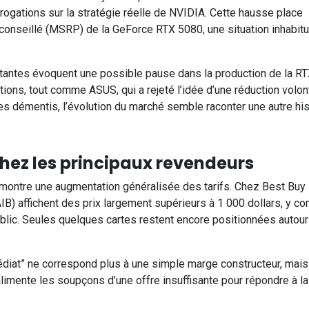
rrogations sur la stratégie réelle de NVIDIA. Cette hausse place
onseillé (MSRP) de la GeForce RTX 5080, une situation inhabitu
stantes évoquent une possible pause dans la production de la R
tions, tout comme ASUS, qui a rejeté l’idée d’une réduction volon
 démentis, l’évolution du marché semble raconter une autre his
 chez les principaux revendeurs
montre une augmentation généralisée des tarifs. Chez Best Buy
B) affichent des prix largement supérieurs à 1 000 dollars, y co
ic. Seules quelques cartes restent encore positionnées autou
médiat” ne correspond plus à une simple marge constructeur, mais
alimente les soupçons d’une offre insuffisante pour répondre à la