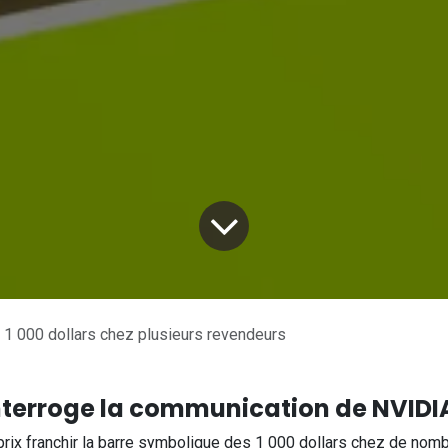
 1 000 dollars chez plusieurs revendeurs
interroge la communication de NVIDI
rix franchir la barre symbolique des 1 000 dollars chez de nom