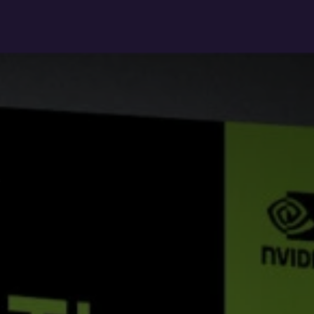
PC assemblés
PC pro
Upgrade
Réparation